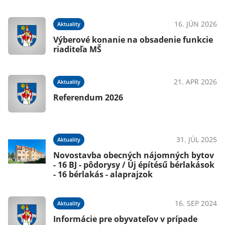
022
16. JÚN 2026
Aktuality
Výberové konanie na obsadenie funkcie
riaditeľa MŠ
021
21. APR 2026
Aktuality
Referendum 2026
021
31. JÚL 2025
Aktuality
Novostavba obecných nájomných bytov
- 16 BJ - pôdorysy / Új építésű bérlakások
- 16 bérlakás - alaprajzok
16. SEP 2024
Aktuality
021
Informácie pre obyvateľov v prípade