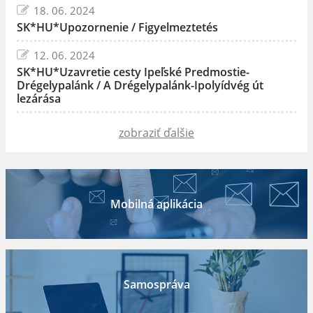
18. 06. 2024
SK*HU*Upozornenie / Figyelmeztetés
12. 06. 2024
SK*HU*Uzavretie cesty Ipeľské Predmostie-
Drégelypalánk / A Drégelypalánk-Ipolyídvég út
lezárása
zobraziť ďalšie
Mobilná aplikácia
Samospráva