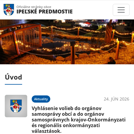
Oficiálne stránky obce
IPEĽSKÉ PREDMOSTIE
Úvod
022
24. JÚN 2026
Aktuality
ov
Vyhlásenie volieb do orgánov
k
samosprávy obcí a do orgánov
samosprávnych krajov-Onkormányzati
és regionális onkormányzati
választások.