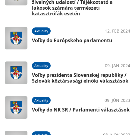
živelných udalostí / Tájékoztató a
lakosok számára természeti
katasztrófák esetén
020
12. FEB 2024
Aktuality
Voľby do Európskeho parlamentu
020
09. JAN 2024
Aktuality
 /
Voľby prezidenta Slovenskej republiky /
Szlovák köztársasági elnöki választások
019
09. JÚN 2023
Aktuality
k
Voľby do NR SR / Parlamenti választások
019
08. NOV 2022
Aktuality