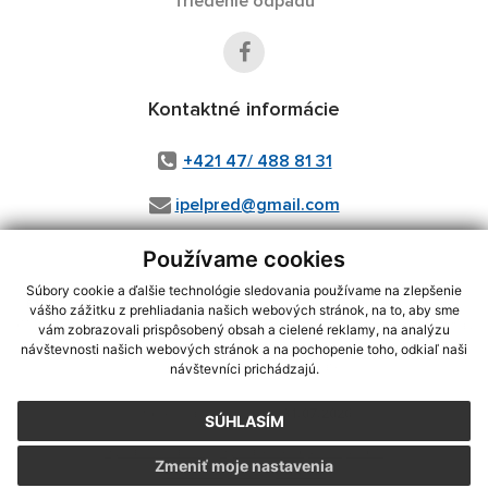
Triedenie odpadu
Kontaktné informácie
+421 47/ 488 81 31
ipelpred@gmail.com
Používame cookies
Súbory cookie a ďalšie technológie sledovania používame na zlepšenie
využite možnosť získavania aktuálnych informácií s využitím RSS
,
vášho zážitku z prehliadania našich webových stránok, na to, aby sme
CMS systém (redakčný) systém ECHELON 2,
Mapa stránok
,
web portál
,
vám zobrazovali prispôsobený obsah a cielené reklamy, na analýzu
webhosting
,
wbx, s.r.o.
,
domény
,
registrácia domény
,
spoločnosť wbx,
návštevnosti našich webových stránok a na pochopenie toho, odkiaľ naši
s.r.o.
,
technický prevádzkovateľ
návštevníci prichádzajú.
Posledná aktualizácia:
31.07.2026
SÚHLASÍM
Vytlačiť stránku
|
Vyhlásenie o prístupnosti
Zmeniť moje nastavenia
Autorské práva
|
Cookies