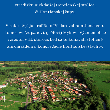
stredisku niekdajšej Hontianskej stolice,
či Hontianskej župy.
V roku 1252 ju kráľ Belo IV. daroval hontianskemu
komesovi (županovi, grófovi) Mykovi. Význam obce
vzrástol v 14. storočí, keď sa tu konávali stoličné
zhromaždenia, kongregácie hontianskej šľachty.