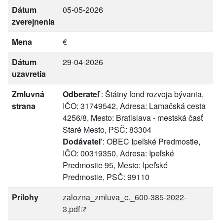
Dátum
05-05-2026
zverejnenia
Mena
€
Dátum
29-04-2026
uzavretia
Zmluvná
Odberateľ
: Štátny fond rozvoja bývania,
strana
IČO: 31749542, Adresa: Lamačská cesta
4256/8, Mesto: Bratislava - mestská časť
Staré Mesto, PSČ: 83304
Dodávateľ
: OBEC Ipeľské Predmostie,
IČO: 00319350, Adresa: Ipeľské
Predmostie 95, Mesto: Ipeľské
Predmostie, PSČ: 99110
Prílohy
zalozna_zmluva_c._600-385-2022-
3.pdf