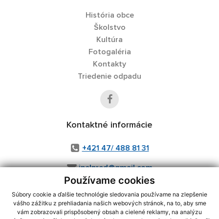
História obce
Školstvo
Kultúra
Fotogaléria
Kontakty
Triedenie odpadu
Kontaktné informácie
+421 47/ 488 81 31
ipelpred@gmail.com
Používame cookies
Súbory cookie a ďalšie technológie sledovania používame na zlepšenie
vášho zážitku z prehliadania našich webových stránok, na to, aby sme
využite možnosť získavania aktuálnych informácií s využitím RSS
,
vám zobrazovali prispôsobený obsah a cielené reklamy, na analýzu