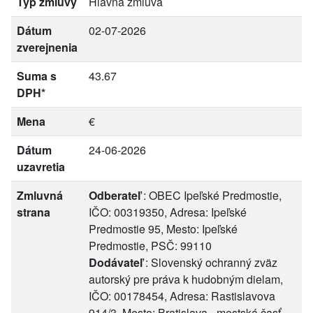
Typ zmluvy
Hlavná zmluva
Dátum
02-07-2026
zverejnenia
Suma s
43.67
DPH*
Mena
€
Dátum
24-06-2026
uzavretia
Zmluvná
Odberateľ
: OBEC Ipeľské Predmostie,
strana
IČO: 00319350, Adresa: Ipeľské
Predmostie 95, Mesto: Ipeľské
Predmostie, PSČ: 99110
Dodávateľ
: Slovenský ochranný zväz
autorský pre práva k hudobným dielam,
IČO: 00178454, Adresa: Rastislavova
914/3, Mesto: Bratislava - mestská časť