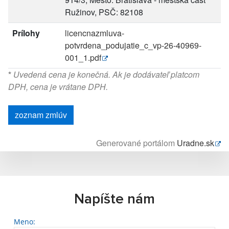
Ružinov, PSČ: 82108
Prílohy
licencnazmluva-
potvrdena_podujatie_c_vp-26-40969-
001_1.pdf
*
Uvedená cena je konečná. Ak je dodávateľ platcom
DPH, cena je vrátane DPH.
zoznam zmlúv
Generované portálom
Uradne.sk
Napíšte nám
Meno: