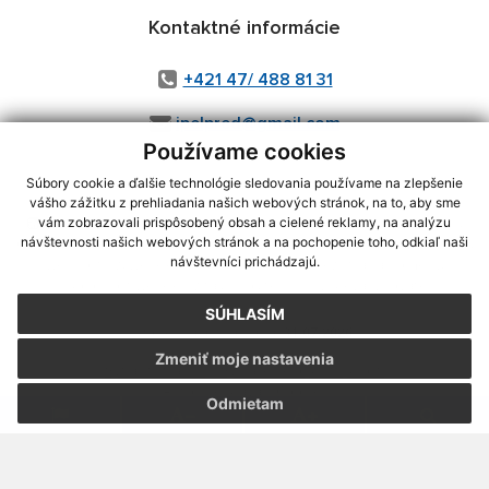
Kontaktné informácie
+421 47/ 488 81 31
ipelpred@gmail.com
Používame cookies
Súbory cookie a ďalšie technológie sledovania používame na zlepšenie
vášho zážitku z prehliadania našich webových stránok, na to, aby sme
využite možnosť získavania aktuálnych informácií s využitím RSS
,
vám zobrazovali prispôsobený obsah a cielené reklamy, na analýzu
CMS systém (redakčný) systém ECHELON 2,
Mapa stránok
,
web portál
,
návštevnosti našich webových stránok a na pochopenie toho, odkiaľ naši
návštevníci prichádzajú.
webhosting
,
webex.digital, s.r.o.
,
domény
,
registrácia domény
,
spoločnosť webex.digital, s.r.o.
,
technický prevádzkovateľ
SÚHLASÍM
Posledná aktualizácia:
31.07.2026
Zmeniť moje nastavenia
Vytlačiť stránku
|
Vyhlásenie o prístupnosti
Autorské práva
|
Cookies
Odmietam
webdesign
|