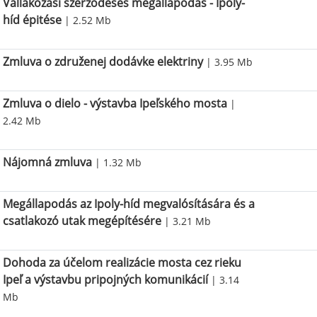
Vállakozási szerzodéses megállapodás - Ipoly-
híd épitése
| 2.52 Mb
Zmluva o združenej dodávke elektriny
| 3.95 Mb
Zmluva o dielo - výstavba Ipeľského mosta
|
2.42 Mb
Nájomná zmluva
| 1.32 Mb
Megállapodás az Ipoly-híd megvalósítására és a
csatlakozó utak megépítésére
| 3.21 Mb
Dohoda za účelom realizácie mosta cez rieku
Ipeľ a výstavbu pripojných komunikácií
| 3.14
Mb