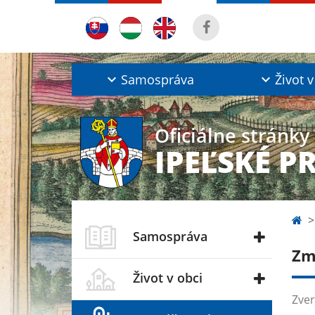
Samospráva
Život v
Oficiálne stránky
IPEĽSKÉ P
Samospráva
Zm
Život v obci
Zver