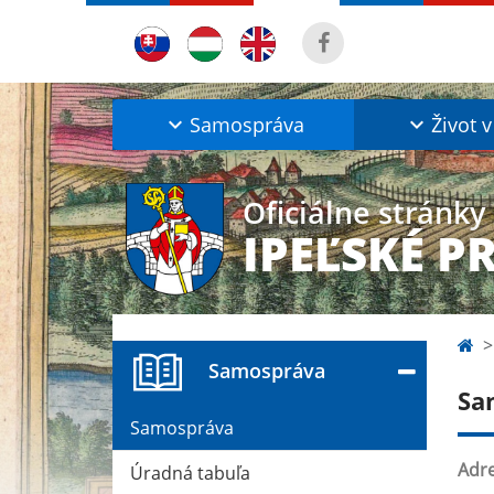
Samospráva
Život v
Oficiálne stránky
IPEĽSKÉ P
Samospráva
Sa
Samospráva
Adre
Úradná tabuľa