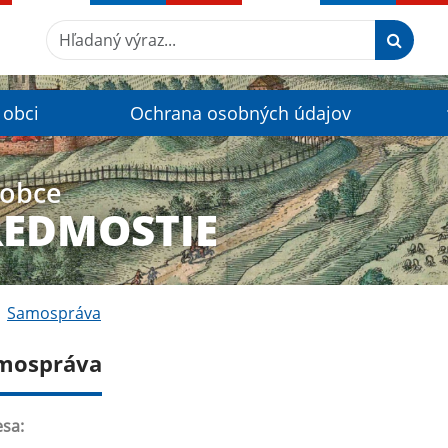
Hľadaný výraz...
 obci
Ochrana osobných údajov
 obce
REDMOSTIE
Samospráva
mospráva
sa: