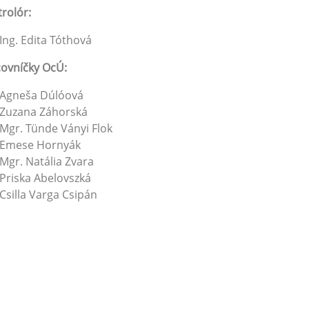
rolór:
Ing. Edita Tóthová
ovníčky OcÚ:
Agneša Dúlóová
Zuzana Záhorská
Mgr. Tünde Ványi Flok
Emese Hornyák
Mgr. Natália Zvara
Priska Abelovszká
Csilla Varga Csipán