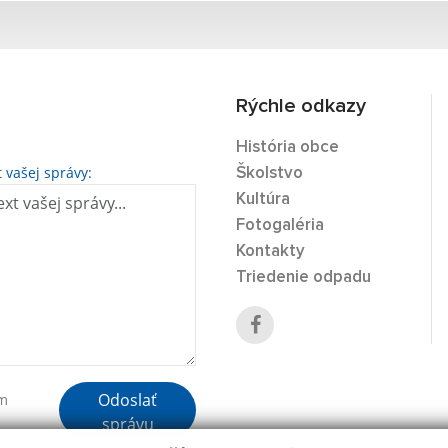
Rýchle odkazy
História obce
t vašej správy:
Školstvo
Kultúra
Fotogaléria
Kontakty
Triedenie odpadu
Odoslať
ím
správu