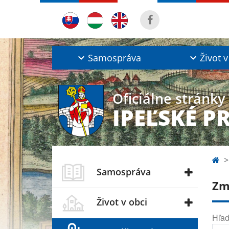
Samospráva
Život v
Oficiálne stránky
IPEĽSKÉ P
Samospráva
Zm
Život v obci
Hľad