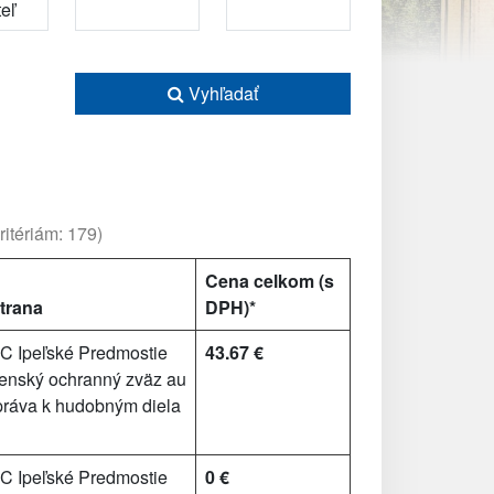
Vyhľadať
itériám: 179)
Cena celkom (s
trana
DPH)*
 Ipeľské Predmostie
43.67 €
enský ochranný zväz au
 práva k hudobným diela
 Ipeľské Predmostie
0 €