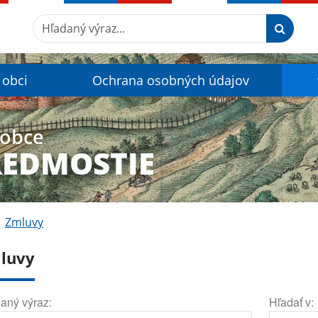
Hľadaný výraz...
 obci
Ochrana osobných údajov
 obce
REDMOSTIE
Zmluvy
luvy
aný výraz:
Hľadať v: