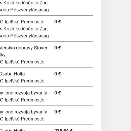
s Kozlekedésépito Zárt
kodo Részvénytársaság
 Ipeľské Predmostie
0 €
s Kozlekedésépito Zárt
kodo Részvénytársaság
terstvo dopravy Sloven
0 €
iky
 Ipeľské Predmostie
 Csaba Holla
0 €
 Ipeľské Predmostie
y fond rozvoja bývania
0 €
 Ipeľské Predmostie
y fond rozvoja bývania
0 €
 Ipeľské Predmostie
 Csaba Holla
238.64 €