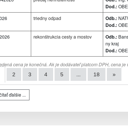
Dod.:
OBEC
2026
triedny odpad
Odb.:
NATU
Dod.:
OBEC
/2026
rekonštrukcia cesty a mostov
Odb.:
Bans
ny kraj
Dod.:
OBEC
dená cena je konečná. Ak je dodávateľ platcom DPH, cena je
2
3
4
5
...
18
»
ítať ďalšie ...