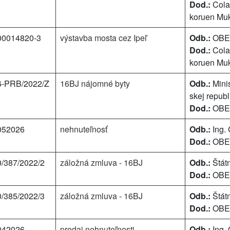
Dod.:
Cola
koruen Mu
00014820-3
výstavba mosta cez Ipeľ
Odb.:
OBEC
Dod.:
Cola
koruen Mu
6-PRB/2022/Z
16BJ nájomné byty
Odb.:
Minis
skej republ
Dod.:
OBEC
052026
nehnuteľnosť
Odb.:
Ing.
Dod.:
OBEC
/387/2022/2
záložná zmluva - 16BJ
Odb.:
Štátn
Dod.:
OBEC
/385/2022/3
záložná zmluva - 16BJ
Odb.:
Štátn
Dod.:
OBEC
042026
predaj nehnuteľnosti
Odb.:
Ing.