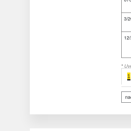
3/
12
*
Uve
1
nač