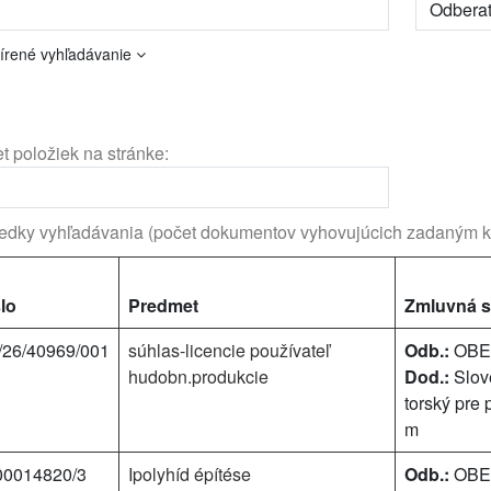
írené vyhľadávanie
t položiek na stránke:
edky vyhľadávania (počet dokumentov vyhovujúcich zadaným kr
lo
Predmet
Zmluvná s
/26/40969/001
súhlas-licencie používateľ
Odb.:
OBEC
hudobn.produkcie
Dod.:
Slov
torský pre
m
00014820/3
Ipolyhíd építése
Odb.:
OBEC