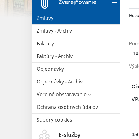
Zverejňovanie
Rozš
Zmluvy
Zmluvy - Archív
Poče
Faktúry
Faktúry - Archív
Výsl
Objednávky
Objednávky - Archív
Čís
Verejné obstarávanie
VP
Ochrana osobných údajov
Súbory cookies
45
E-služby