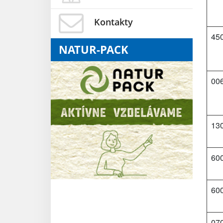
Kontakty
45
NATUR-PACK
00
13
600
600
07