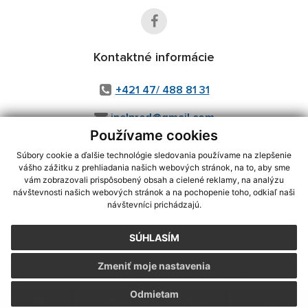
Kontaktné informácie
+421 47/ 488 81 31
ipelpred@gmail.com
Používame cookies
Súbory cookie a ďalšie technológie sledovania používame na zlepšenie
vášho zážitku z prehliadania našich webových stránok, na to, aby sme
využite možnosť získavania aktuálnych informácií s využitím RSS
,
vám zobrazovali prispôsobený obsah a cielené reklamy, na analýzu
CMS systém (redakčný) systém ECHELON 2,
Mapa stránok
,
web portál
,
návštevnosti našich webových stránok a na pochopenie toho, odkiaľ naši
návštevníci prichádzajú.
webhosting
,
webex.digital, s.r.o.
,
domény
,
registrácia domény
,
spoločnosť webex.digital, s.r.o.
,
technický prevádzkovateľ
SÚHLASÍM
Posledná aktualizácia:
31.07.2026
Zmeniť moje nastavenia
Vytlačiť stránku
|
Vyhlásenie o prístupnosti
Autorské práva
|
Cookies
Odmietam