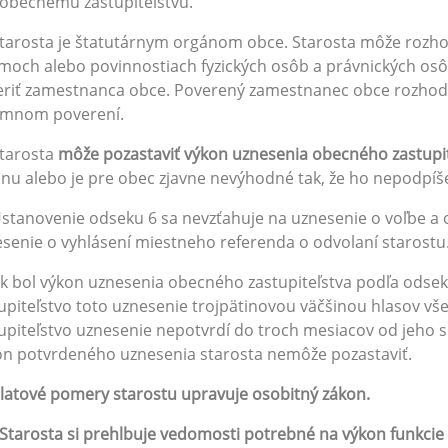
obecnému zastupiteľstvu.
Starosta je štatutárnym orgánom obce. Starosta môže roz
moch alebo povinnostiach fyzických osôb a právnických osô
eriť zamestnanca obce. Poverený zamestnanec obce rozho
omnom poverení.
Starosta
môže pozastaviť výkon uznesenia obecného zastupi
nu alebo je pre obec zjavne nevýhodné tak, že ho nepodpíše 
Ustanovenie odseku 6 sa nevzťahuje na uznesenie o voľbe a 
senie o vyhlásení miestneho referenda o odvolaní starostu
Ak bol výkon uznesenia obecného zastupiteľstva podľa ods
upiteľstvo toto uznesenie trojpätinovou väčšinou hlasov vš
upiteľstvo uznesenie nepotvrdí do troch mesiacov od jeho s
n potvrdeného uznesenia starosta nemôže pozastaviť.
latové pomery starostu upravuje osobitný zákon.
Starosta si prehlbuje vedomosti potrebné na výkon funkcie 