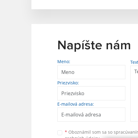
Napíšte nám
Meno:
Tex
Priezvisko:
E-mailová adresa:
*
Oboznámil som sa so
spracúvan