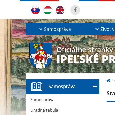
Samospráva
Život v
Oficiálne stránky
IPEĽSKÉ P
Samospráva
St
Samospráva
Úradná tabuľa