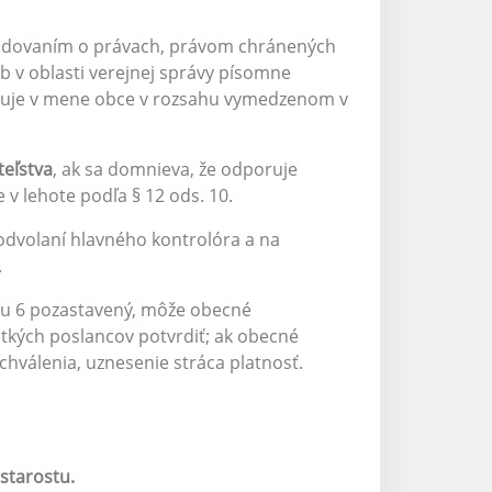
hodovaním o právach, právom chránených
b v oblasti verejnej správy písomne
duje v mene obce v rozsahu vymedzenom v
teľstva
, ak sa domnieva, že odporuje
v lehote podľa § 12 ods. 10.
odvolaní hlavného kontrolóra a na
.
eku 6 pozastavený, môže obecné
etkých poslancov potvrdiť; ak obecné
chválenia, uznesenie stráca platnosť.
starostu.