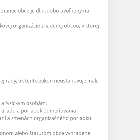
estnanec obce je dlhodobo uvoľnený na
ovej organizácie zriadenej obcou, v ktorej
ej rady, ak tento zákon neustanovuje inak,
 a fyzickým osobám,
o úradu a poriadok odmeňovania
daní a zmenách organizačného poriadku
zákonom alebo štatútom obce vyhradené