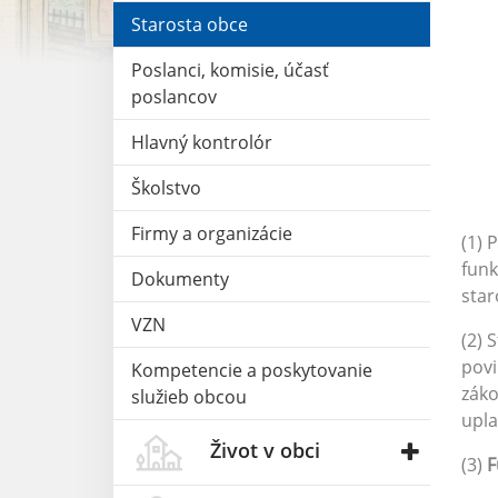
Starosta obce
Poslanci, komisie, účasť
poslancov
Hlavný kontrolór
Školstvo
Firmy a organizácie
(1) 
funk
Dokumenty
star
VZN
(2) 
povi
Kompetencie a poskytovanie
záko
služieb obcou
upla
Život v obci
(3)
F