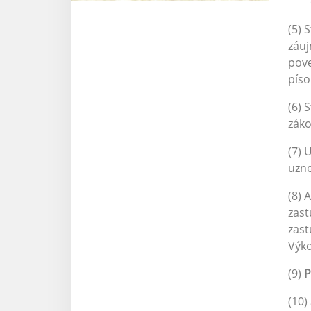
(5) 
záuj
pov
pís
(6) 
záko
(7) 
uzne
(8) 
zast
zast
Výko
(9)
P
(10)