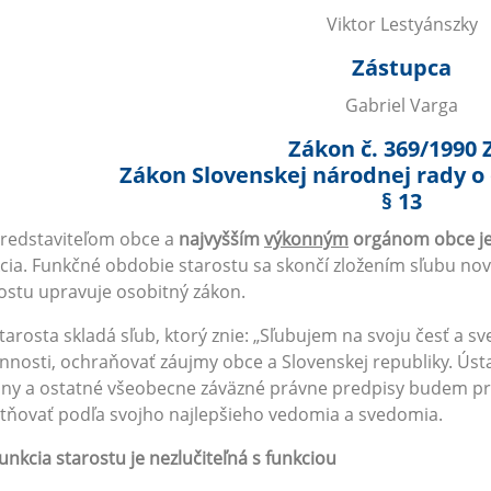
Viktor Lestyánszky
Zástupca
Gabriel Varga
Zákon č. 369/1990 
Zákon Slovenskej národnej rady o
§ 13
Predstaviteľom obce a
najvyšším
výkonným
orgánom obce je
cia. Funkčné obdobie starostu sa skončí zložením sľubu no
ostu upravuje osobitný zákon.
Starosta skladá sľub, ktorý znie: „Sľubujem na svoju česť a 
nnosti, ochraňovať záujmy obce a Slovenskej republiky. Ústa
ny a ostatné všeobecne záväzné právne predpisy budem pri 
tňovať podľa svojho najlepšieho vedomia a svedomia.
unkcia starostu je nezlučiteľná s funkciou