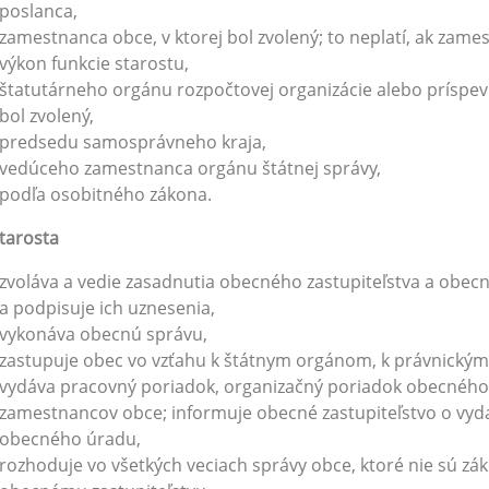
poslanca,
zamestnanca obce, v ktorej bol zvolený; to neplatí, ak zam
výkon funkcie starostu,
štatutárneho orgánu rozpočtovej organizácie alebo príspevk
bol zvolený,
predsedu samosprávneho kraja,
vedúceho zamestnanca orgánu štátnej správy,
podľa osobitného zákona.
tarosta
zvoláva a vedie zasadnutia obecného zastupiteľstva a obecn
a podpisuje ich uznesenia,
vykonáva obecnú správu,
zastupuje obec vo vzťahu k štátnym orgánom, k právnickým
vydáva pracovný poriadok, organizačný poriadok obecnéh
zamestnancov obce; informuje obecné zastupiteľstvo o vy
obecného úradu,
rozhoduje vo všetkých veciach správy obce, ktoré nie sú 