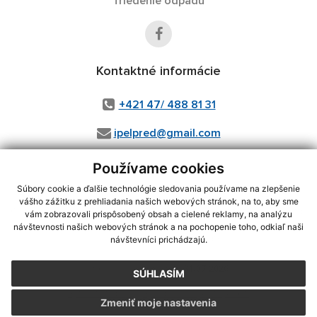
Triedenie odpadu
Kontaktné informácie
+421 47/ 488 81 31
ipelpred@gmail.com
Používame cookies
Súbory cookie a ďalšie technológie sledovania používame na zlepšenie
využite možnosť získavania aktuálnych informácií s využitím RSS
,
vášho zážitku z prehliadania našich webových stránok, na to, aby sme
CMS systém (redakčný) systém ECHELON 2,
Mapa stránok
,
web portál
,
vám zobrazovali prispôsobený obsah a cielené reklamy, na analýzu
webhosting
,
wbx, s.r.o.
,
domény
,
registrácia domény
,
spoločnosť wbx,
návštevnosti našich webových stránok a na pochopenie toho, odkiaľ naši
s.r.o.
,
technický prevádzkovateľ
návštevníci prichádzajú.
Posledná aktualizácia:
31.07.2026
SÚHLASÍM
Vytlačiť stránku
|
Vyhlásenie o prístupnosti
Zmeniť moje nastavenia
Autorské práva
|
Cookies