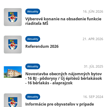
022
16. JÚN 2026
Aktuality
Výberové konanie na obsadenie funkcie
riaditeľa MŠ
021
21. APR 2026
Aktuality
Referendum 2026
021
31. JÚL 2025
Aktuality
Novostavba obecných nájomných bytov
- 16 BJ - pôdorysy / Új építésű bérlakások
- 16 bérlakás - alaprajzok
16. SEP 2024
Aktuality
021
Informácie pre obyvateľov v prípade