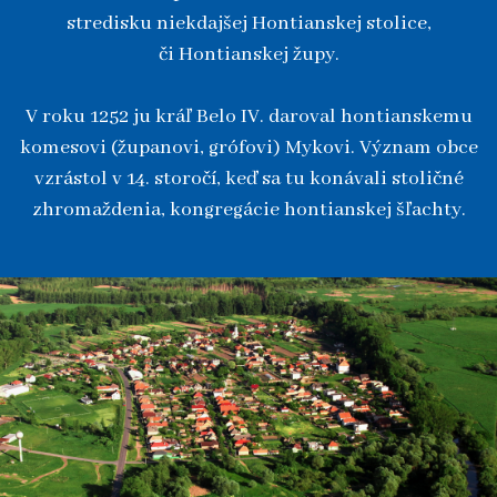
stredisku niekdajšej Hontianskej stolice,
či Hontianskej župy.
V roku 1252 ju kráľ Belo IV. daroval hontianskemu
komesovi (županovi, grófovi) Mykovi. Význam obce
vzrástol v 14. storočí, keď sa tu konávali stoličné
zhromaždenia, kongregácie hontianskej šľachty.