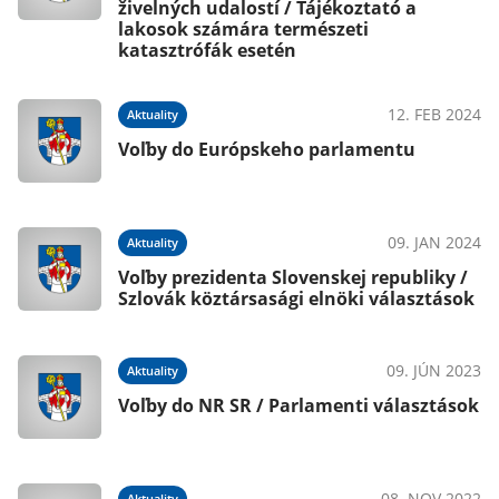
živelných udalostí / Tájékoztató a
lakosok számára természeti
katasztrófák esetén
020
12. FEB 2024
Aktuality
Voľby do Európskeho parlamentu
020
09. JAN 2024
Aktuality
 /
Voľby prezidenta Slovenskej republiky /
Szlovák köztársasági elnöki választások
019
09. JÚN 2023
Aktuality
k
Voľby do NR SR / Parlamenti választások
019
08. NOV 2022
Aktuality