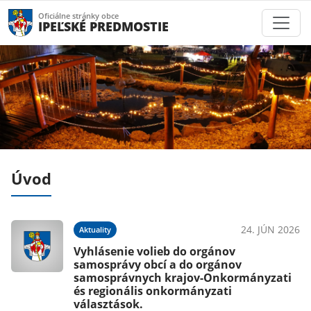
Oficiálne stránky obce
IPEĽSKÉ PREDMOSTIE
Úvod
022
24. JÚN 2026
Aktuality
ov
Vyhlásenie volieb do orgánov
k
samosprávy obcí a do orgánov
samosprávnych krajov-Onkormányzati
és regionális onkormányzati
választások.