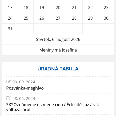
17
18
19
20
21
22
23
24
25
26
27
28
29
30
31
Štvrtok, 6. august 2026
Meniny má Jozefína
ÚRADNÁ TABUĽA
09. 09. 2024
Pozvánka-meghivo
28. 06. 2024
SK*Oznámenie o zmene cien / Értesítés az árak
változásáról