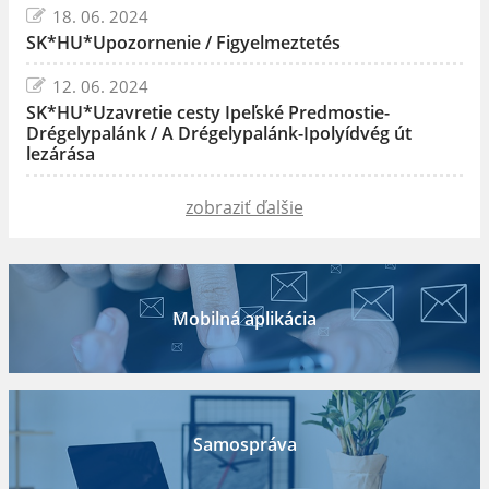
18. 06. 2024
SK*HU*Upozornenie / Figyelmeztetés
12. 06. 2024
SK*HU*Uzavretie cesty Ipeľské Predmostie-
Drégelypalánk / A Drégelypalánk-Ipolyídvég út
lezárása
zobraziť ďalšie
Mobilná aplikácia
Samospráva