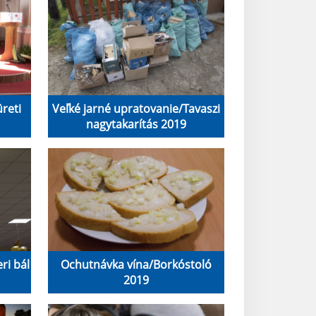
reti
Veľké jarné upratovanie/Tavaszi
nagytakarítás 2019
ri bál
Ochutnávka vína/Borkóstoló
2019