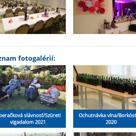
znam fotogalérií:
beračková slávnosť/Szüreti
Ochutnávka vína/Borkós
vigadalom 2021
2020