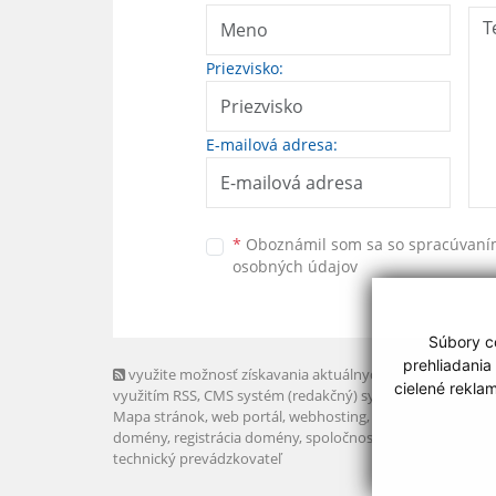
Priezvisko:
E-mailová adresa:
*
Oboznámil som sa so
spracúvan
osobných údajov
Súbory co
prehliadania
využite možnosť získavania aktuálnych informácií s
cielené rekla
využitím RSS
, CMS systém (redakčný) systém ECHELON 2,
Mapa stránok
,
web portál
,
webhosting
,
webex.digital, s.r.o
domény
,
registrácia domény
,
spoločnosť webex.digital, s.r.
technický prevádzkovateľ