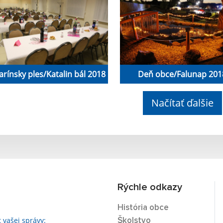
arínsky ples/Katalin bál 2018
Deň obce/Falunap 201
Načítať ďalšie
Rýchle odkazy
História obce
t vašej správy:
Školstvo