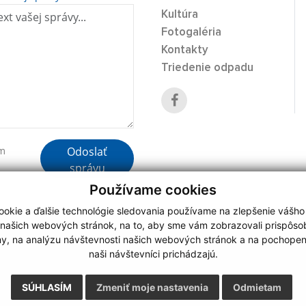
Kultúra
Fotogaléria
Kontakty
Triedenie odpadu
Odoslať
ím
správu
Používame cookies
okie a ďalšie technológie sledovania používame na zlepšenie vášho
 našich webových stránok, na to, aby sme vám zobrazovali prispôs
my, na analýzu návštevnosti našich webových stránok a na pochopeni
webdesign
|
naši návštevníci prichádzajú.
.
,
o.
,
SÚHLASÍM
Zmeniť moje nastavenia
Odmietam