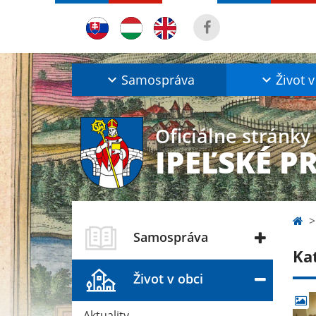
Samospráva
Život v
Oficiálne stránky
IPEĽSKÉ P
Samospráva
Ka
Život v obci
Aktuality