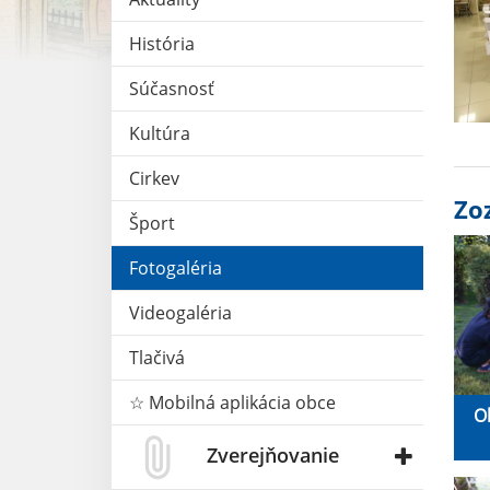
História
Súčasnosť
Kultúra
Cirkev
Zo
Šport
Fotogaléria
Videogaléria
Tlačivá
☆ Mobilná aplikácia obce
O
Zverejňovanie