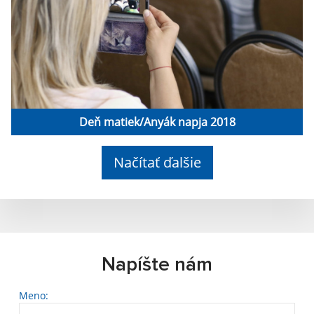
Deň matiek/Anyák napja 2018
Načítať ďalšie
Napíšte nám
Meno: