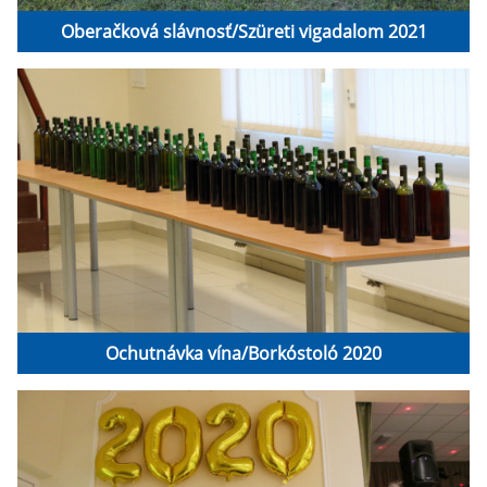
Oberačková slávnosť/Szüreti vigadalom 2021
Ochutnávka vína/Borkóstoló 2020