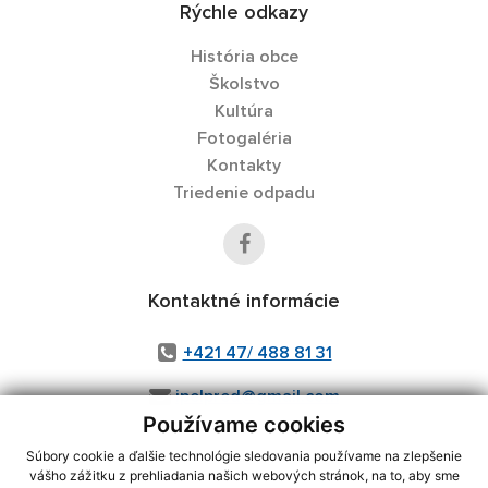
Rýchle odkazy
História obce
Školstvo
Kultúra
Fotogaléria
Kontakty
Triedenie odpadu
Kontaktné informácie
+421 47/ 488 81 31
ipelpred@gmail.com
Používame cookies
Súbory cookie a ďalšie technológie sledovania používame na zlepšenie
vášho zážitku z prehliadania našich webových stránok, na to, aby sme