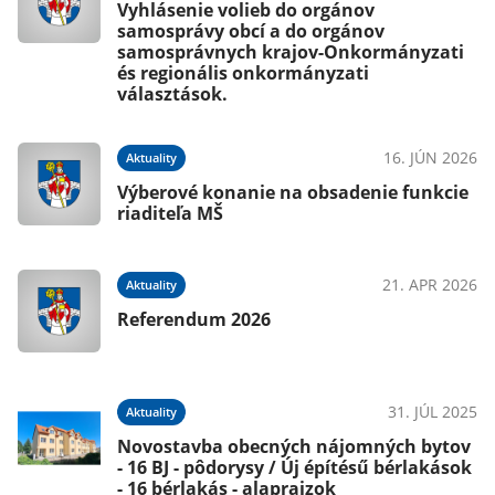
Vyhlásenie volieb do orgánov
samosprávy obcí a do orgánov
samosprávnych krajov-Onkormányzati
és regionális onkormányzati
választások.
16. JÚN 2026
Aktuality
Výberové konanie na obsadenie funkcie
riaditeľa MŠ
21. APR 2026
Aktuality
Referendum 2026
31. JÚL 2025
Aktuality
Novostavba obecných nájomných bytov
- 16 BJ - pôdorysy / Új építésű bérlakások
- 16 bérlakás - alaprajzok