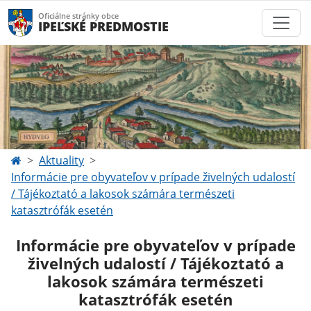
Oficiálne stránky obce
IPEĽSKÉ PREDMOSTIE
Aktuality
Informácie pre obyvateľov v prípade živelných udalostí
/ Tájékoztató a lakosok számára természeti
katasztrófák esetén
Informácie pre obyvateľov v prípade
živelných udalostí / Tájékoztató a
lakosok számára természeti
katasztrófák esetén