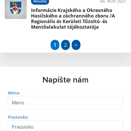
04. NOV 2021
Aktuality
Informácie Krajského a Okresného
Hasičského a záchranného zboru /A
Regionális és Kerületi Tűzoltó- és
Mentőalakulat tájékoztatója
1
2
>
Napíšte nám
Meno:
Priezvisko: