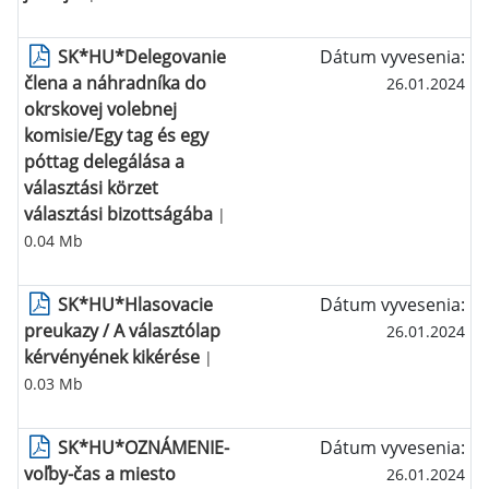
SK*HU*Delegovanie
Dátum vyvesenia:
člena a náhradníka do
26.01.2024
okrskovej volebnej
komisie/Egy tag és egy
póttag delegálása a
választási körzet
választási bizottságába
|
0.04 Mb
SK*HU*Hlasovacie
Dátum vyvesenia:
preukazy / A választólap
26.01.2024
kérvényének kikérése
|
0.03 Mb
SK*HU*OZNÁMENIE-
Dátum vyvesenia:
voľby-čas a miesto
26.01.2024