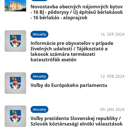
Novostavba obecných nájomných bytov
- 16 BJ - pôdorysy / Új építésű bérlakások
- 16 bérlakás - alaprajzok
16. SEP 2024
Aktuality
Informácie pre obyvateľov v prípade
živelných udalostí / Tájékoztató a
lakosok számára természeti
katasztrófák esetén
12. FEB 2024
Aktuality
Voľby do Európskeho parlamentu
09. JAN 2024
Aktuality
Voľby prezidenta Slovenskej republiky /
Szlovák köztársasági elnöki választások