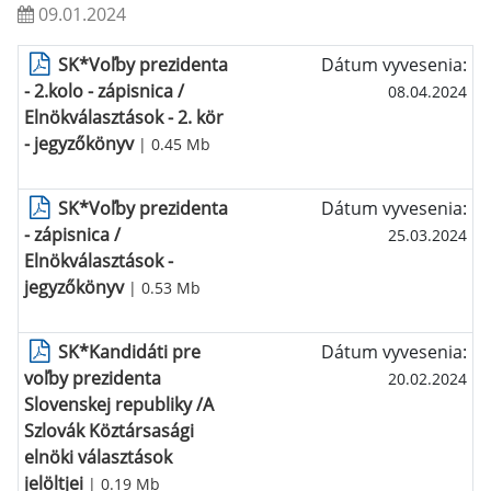
09.01.2024
SK*Voľby prezidenta
Dátum vyvesenia:
- 2.kolo - zápisnica /
08.04.2024
Elnökválasztások - 2. kör
- jegyzőkönyv
| 0.45 Mb
SK*Voľby prezidenta
Dátum vyvesenia:
- zápisnica /
25.03.2024
Elnökválasztások -
jegyzőkönyv
| 0.53 Mb
SK*Kandidáti pre
Dátum vyvesenia:
voľby prezidenta
20.02.2024
Slovenskej republiky /A
Szlovák Köztársasági
elnöki választások
jelöltjei
| 0.19 Mb