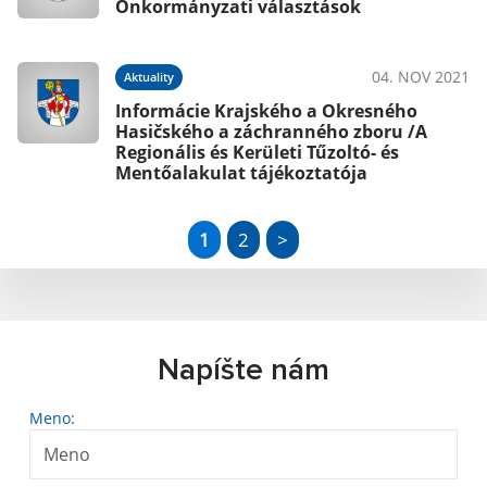
Önkormányzati választások
04. NOV 2021
Aktuality
Informácie Krajského a Okresného
Hasičského a záchranného zboru /A
Regionális és Kerületi Tűzoltó- és
Mentőalakulat tájékoztatója
1
2
>
Napíšte nám
Meno: