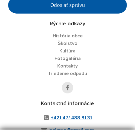
Odoslať správu
Rýchle odkazy
História obce
Školstvo
Kultúra
Fotogaléria
Kontakty
Triedenie odpadu
Kontaktné informácie
+421 47/ 488 81 31
ipelpred@gmail.com