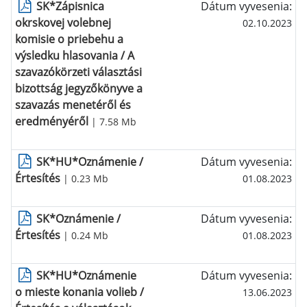
SK*Zápisnica
Dátum vyvesenia:
okrskovej volebnej
02.10.2023
komisie o priebehu a
výsledku hlasovania / A
szavazókörzeti választási
bizottság jegyzőkönyve a
szavazás menetéről és
eredményéről
| 7.58 Mb
SK*HU*Oznámenie /
Dátum vyvesenia:
Értesítés
| 0.23 Mb
01.08.2023
SK*Oznámenie /
Dátum vyvesenia:
Értesítés
| 0.24 Mb
01.08.2023
SK*HU*Oznámenie
Dátum vyvesenia:
o mieste konania volieb /
13.06.2023