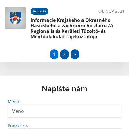
04. NOV 2021
Aktuality
Informácie Krajského a Okresného
Hasičského a záchranného zboru /A
Regionális és Kerületi Tűzoltó- és
Mentőalakulat tájékoztatója
1
2
>
Napíšte nám
Meno:
Priezvisko: