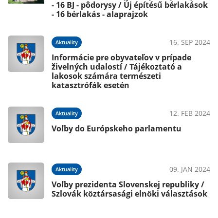
- 16 BJ - pôdorysy / Új építésű bérlakások
- 16 bérlakás - alaprajzok
16. SEP 2024
Aktuality
Informácie pre obyvateľov v prípade
živelných udalostí / Tájékoztató a
lakosok számára természeti
katasztrófák esetén
12. FEB 2024
Aktuality
Voľby do Európskeho parlamentu
09. JAN 2024
Aktuality
Voľby prezidenta Slovenskej republiky /
Szlovák köztársasági elnöki választások