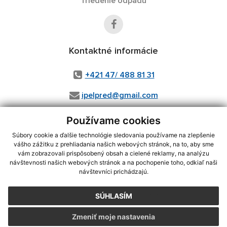
Triedenie odpadu
Kontaktné informácie
+421 47/ 488 81 31
ipelpred@gmail.com
Používame cookies
Súbory cookie a ďalšie technológie sledovania používame na zlepšenie
využite možnosť získavania aktuálnych informácií s využitím RSS
,
vášho zážitku z prehliadania našich webových stránok, na to, aby sme
CMS systém (redakčný) systém ECHELON 2,
Mapa stránok
,
web portál
,
vám zobrazovali prispôsobený obsah a cielené reklamy, na analýzu
webhosting
,
wbx, s.r.o.
,
domény
,
registrácia domény
,
spoločnosť wbx,
návštevnosti našich webových stránok a na pochopenie toho, odkiaľ naši
s.r.o.
,
technický prevádzkovateľ
návštevníci prichádzajú.
Posledná aktualizácia:
31.07.2026
SÚHLASÍM
Vytlačiť stránku
|
Vyhlásenie o prístupnosti
Zmeniť moje nastavenia
Autorské práva
|
Cookies