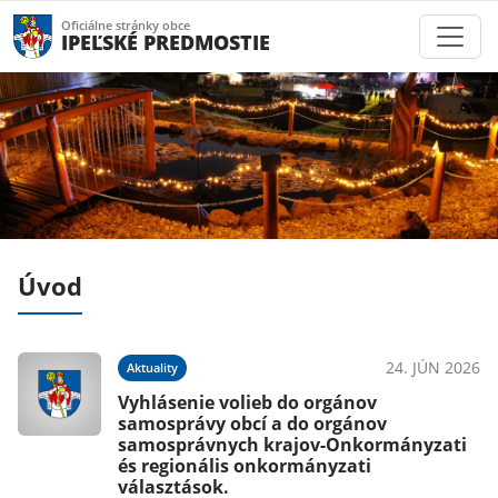
Oficiálne stránky obce
IPEĽSKÉ PREDMOSTIE
Úvod
022
24. JÚN 2026
Aktuality
ov
Vyhlásenie volieb do orgánov
k
samosprávy obcí a do orgánov
samosprávnych krajov-Onkormányzati
és regionális onkormányzati
választások.