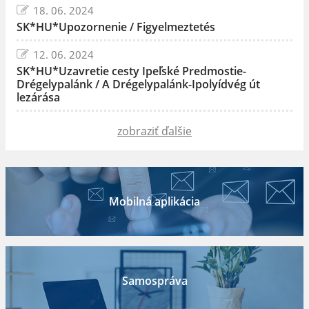
18. 06. 2024
SK*HU*Upozornenie / Figyelmeztetés
12. 06. 2024
SK*HU*Uzavretie cesty Ipeľské Predmostie-
Drégelypalánk / A Drégelypalánk-Ipolyídvég út
lezárása
zobraziť ďalšie
Mobilná aplikácia
Samospráva