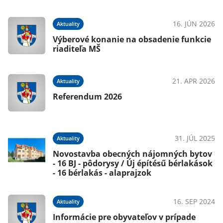
022
16. JÚN 2026
Aktuality
Výberové konanie na obsadenie funkcie
riaditeľa MŠ
021
21. APR 2026
Aktuality
Referendum 2026
021
31. JÚL 2025
Aktuality
Novostavba obecných nájomných bytov
- 16 BJ - pôdorysy / Új építésű bérlakások
- 16 bérlakás - alaprajzok
16. SEP 2024
Aktuality
021
Informácie pre obyvateľov v prípade