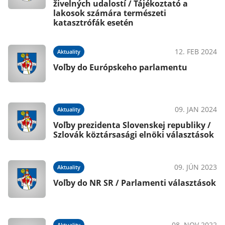
živelných udalostí / Tájékoztató a
lakosok számára természeti
katasztrófák esetén
020
12. FEB 2024
Aktuality
Voľby do Európskeho parlamentu
020
09. JAN 2024
Aktuality
 /
Voľby prezidenta Slovenskej republiky /
Szlovák köztársasági elnöki választások
019
09. JÚN 2023
Aktuality
k
Voľby do NR SR / Parlamenti választások
019
08. NOV 2022
Aktuality