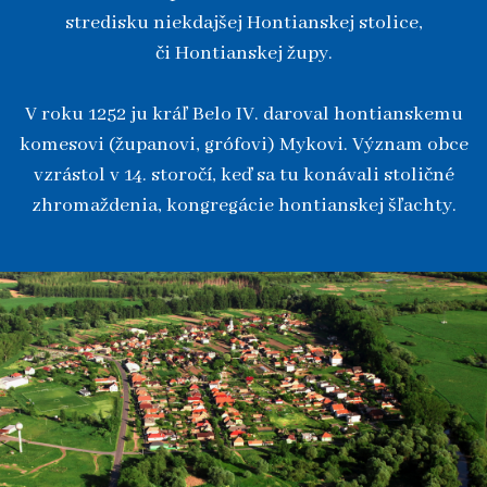
stredisku niekdajšej Hontianskej stolice,
či Hontianskej župy.
V roku 1252 ju kráľ Belo IV. daroval hontianskemu
komesovi (županovi, grófovi) Mykovi. Význam obce
vzrástol v 14. storočí, keď sa tu konávali stoličné
zhromaždenia, kongregácie hontianskej šľachty.