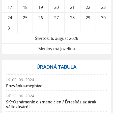
17
18
19
20
21
22
23
24
25
26
27
28
29
30
31
Štvrtok, 6. august 2026
Meniny má Jozefína
ÚRADNÁ TABUĽA
09. 09. 2024
Pozvánka-meghivo
28. 06. 2024
SK*Oznámenie o zmene cien / Értesítés az árak
változásáról