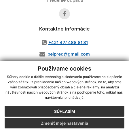
Triedenie odpadu
Kontaktné informácie
+421 47/ 488 81 31
ipelpred@gmail.com
Používame cookies
Súbory cookie a ďalšie technológie sledovania používame na zlepšenie
využite možnosť získavania aktuálnych informácií s využitím RSS
,
vášho zážitku z prehliadania našich webových stránok, na to, aby sme
CMS systém (redakčný) systém ECHELON 2,
Mapa stránok
,
web portál
,
vám zobrazovali prispôsobený obsah a cielené reklamy, na analýzu
webhosting
,
wbx, s.r.o.
,
domény
,
registrácia domény
,
spoločnosť wbx,
návštevnosti našich webových stránok a na pochopenie toho, odkiaľ naši
s.r.o.
,
technický prevádzkovateľ
návštevníci prichádzajú.
Posledná aktualizácia:
31.07.2026
SÚHLASÍM
Vytlačiť stránku
|
Vyhlásenie o prístupnosti
Zmeniť moje nastavenia
Autorské práva
|
Cookies