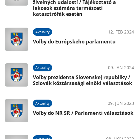
živelných udalostí / Tájékoztató a
lakosok számára természeti
katasztrófák esetén
020
12. FEB 2024
Aktuality
Voľby do Európskeho parlamentu
020
09. JAN 2024
Aktuality
 /
Voľby prezidenta Slovenskej republiky /
Szlovák köztársasági elnöki választások
019
09. JÚN 2023
Aktuality
k
Voľby do NR SR / Parlamenti választások
019
08. NOV 2022
Aktuality