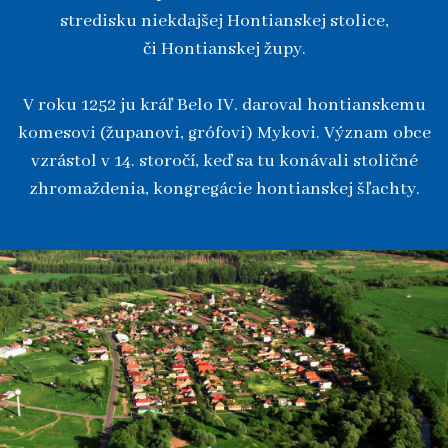
stredisku niekdajšej Hontianskej stolice,
či Hontianskej župy.
V roku 1252 ju kráľ Belo IV. daroval hontianskemu
komesovi (županovi, grófovi) Mykovi. Význam obce
vzrástol v 14. storočí, keď sa tu konávali stoličné
zhromaždenia, kongregácie hontianskej šľachty.