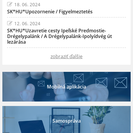
18. 06. 2024
SK*HU*Upozornenie / Figyelmeztetés
12. 06. 2024
SK*HU*Uzavretie cesty Ipeľské Predmostie-
Drégelypalánk / A Drégelypalánk-Ipolyídvég út
lezárása
zobraziť ďalšie
Mobilná aplikácia
Samospráva