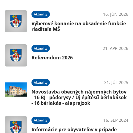
022
16. JÚN 2026
Aktuality
Výberové konanie na obsadenie funkcie
riaditeľa MŠ
021
21. APR 2026
Aktuality
Referendum 2026
021
31. JÚL 2025
Aktuality
Novostavba obecných nájomných bytov
- 16 BJ - pôdorysy / Új építésű bérlakások
- 16 bérlakás - alaprajzok
16. SEP 2024
Aktuality
021
Informácie pre obyvateľov v prípade