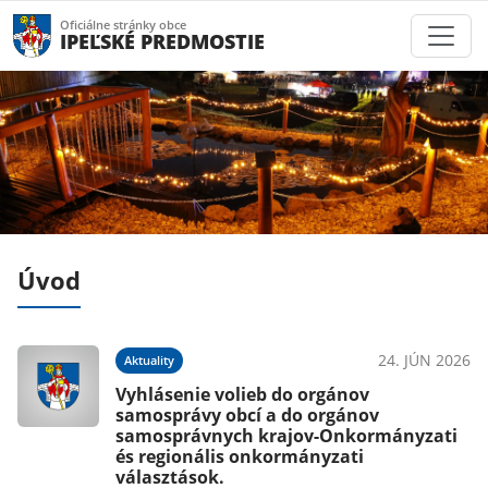
Oficiálne stránky obce
IPEĽSKÉ PREDMOSTIE
Úvod
022
24. JÚN 2026
Aktuality
ov
Vyhlásenie volieb do orgánov
k
samosprávy obcí a do orgánov
samosprávnych krajov-Onkormányzati
és regionális onkormányzati
választások.