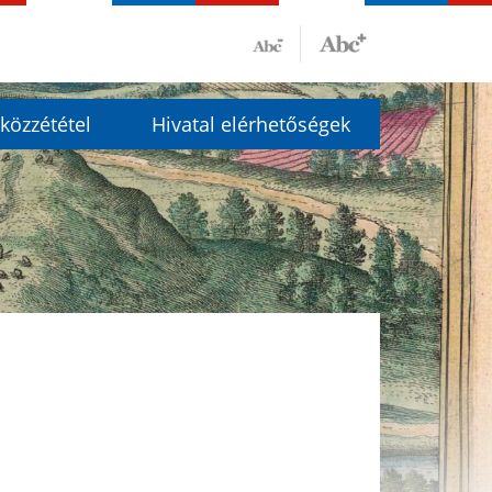
közzététel
Hivatal elérhetőségek