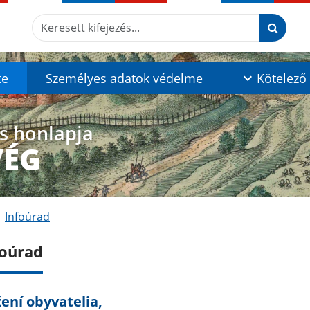
Keresett kifejezés...
te
Személyes adatok védelme
Kötelező 
os honlapja
VÉG
Infoúrad
foúrad
ení obyvatelia,