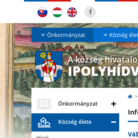
Önkormányzat
Község éle
A község hivatal
IPOLYHÍD
Önkormányzat
In
Község élete
Váž
Hírek