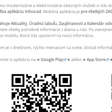
mci modernizácie a elektronizácie obecných služieb si Vás d
íva aplikáciu Infourad
. Mobilná aplikácia je
pre všetkých Z
huje Aktuality
,
Úradnú tabuľu, Zaujímavosti a Kalendár od
iete všetky potrebné informácie z diania u nás. Po zverejne
o mobilu, ktorá Vás upozorní na novú informáciu.
om je v dnešnom, rýchlo meniacom sa svete, dostať informác
hnite si aplikáciu na ►
Google Play
◄ alebo ►
App Store