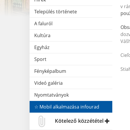
v rá
Település története
použ
A faluról
Obsa
dozv
Kultúra
Vášh
Egyház
Cieľ
Sport
Stia
Fényképalbum
Videó galéria
Nyomtatványok
☆ Mobil alkalmazása infourad
Kötelező közzététel