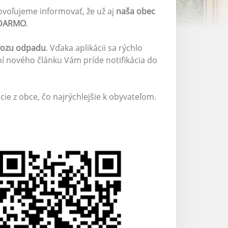
ovoľujeme informovať, že už aj
naša obec
ADARMO
.
vozu odpadu
. Vďaka aplikácii sa rýchlo
ní nového článku Vám príde notifikácia do
ie z obce, čo najrýchlejšie k obyvateľom.
◄