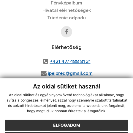
Fényképalbum
Hivatal elérhetőségek
Triedenie odpadu
Elérhetőség
+421 47/ 488 81 31
ipelpred@gmail.com
Az oldal sütiket használ
Az oldal sütiket és egyéb nyomkövető technológiákat alkalmaz, hogy
használja ki a legfrissebb információk követését az RSS funkcióval
,
javítsa a böngészési élményét, azzal hogy személyre szabott tartalmakat
ECHELON 2 CMS rendszer (tartalomkezelő rendszer),
Honlaptérkép
,
és célzott hirdetéseket jelenít meg, és elemzi a weboldalunk forgalmát,
hogy megtudjuk honnan érkeztek a látogatóink.
Internetes portál
,
webhosting
,
webex.digital, s.r.o.
,
Domain-ek
,
Domain
regisztráció
,
spoločnosť webex.digital, s.r.o.
,
Webmester
ELFOGADOM
A legutolsó frissítés időpontja:
31.07.2026