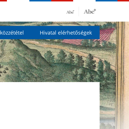
közzététel
Hivatal elérhetőségek